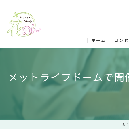
ホーム
コンセ
花のん
メットライフドームで開
花のん
花屋選
ふじ