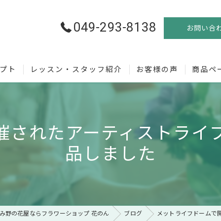
049-293-8138
お問い合
プト
レッスン・スタッフ紹介
お客様の声
商品ペ
誕生の経緯
催されたアーティストライ
が選ばれる理由
品しました
びで迷ったら
み野の花屋ならフラワーショップ 花のん
ブログ
メットライフドームで