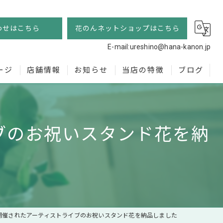
わせはこちら
花のんネットショップはこちら
E-mail:ureshino@hana-kanon.jp
ージ
店舗情報
お知らせ
当店の特徴
ブログ
フラワーショップ 花のん
お供え
ブのお祝いスタンド花を納
記念日
胡蝶蘭
スタンド花
通販
開催されたアーティストライブのお祝いスタンド花を納品しました