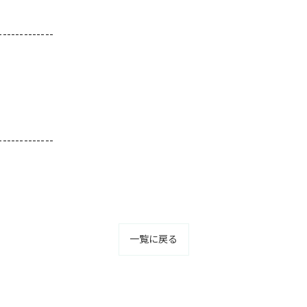
-------------
-------------
一覧に戻る