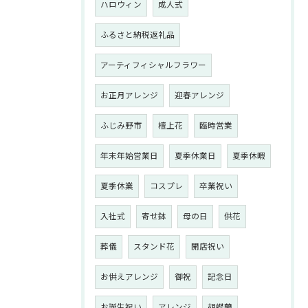
ハロウィン
成人式
ふるさと納税返礼品
アーティフィシャルフラワー
お正月アレンジ
迎春アレンジ
ふじみ野市
檀上花
臨時営業
年末年始営業日
夏季休業日
夏季休暇
夏季休業
コスプレ
卒業祝い
入社式
寄せ鉢
母の日
供花
葬儀
スタンド花
開店祝い
お供えアレンジ
御祝
記念日
お誕生祝い
アレンジ
胡蝶蘭