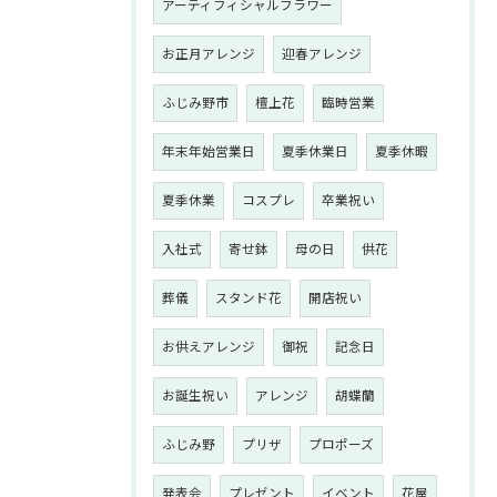
アーティフィシャルフラワー
お正月アレンジ
迎春アレンジ
ふじみ野市
檀上花
臨時営業
年末年始営業日
夏季休業日
夏季休暇
夏季休業
コスプレ
卒業祝い
入社式
寄せ鉢
母の日
供花
葬儀
スタンド花
開店祝い
お供えアレンジ
御祝
記念日
お誕生祝い
アレンジ
胡蝶蘭
ふじみ野
プリザ
プロポーズ
発表会
プレゼント
イベント
花屋