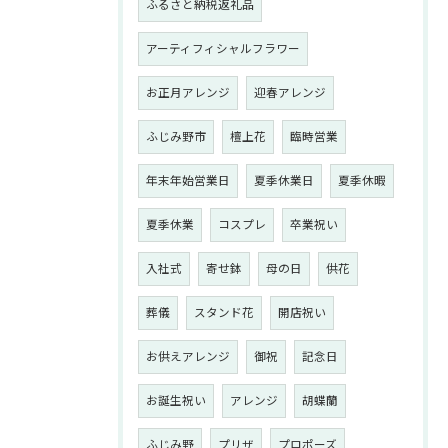
ふるさと納税返礼品
アーティフィシャルフラワー
お正月アレンジ
迎春アレンジ
ふじみ野市
檀上花
臨時営業
年末年始営業日
夏季休業日
夏季休暇
夏季休業
コスプレ
卒業祝い
入社式
寄せ鉢
母の日
供花
葬儀
スタンド花
開店祝い
お供えアレンジ
御祝
記念日
お誕生祝い
アレンジ
胡蝶蘭
ふじみ野
プリザ
プロポーズ