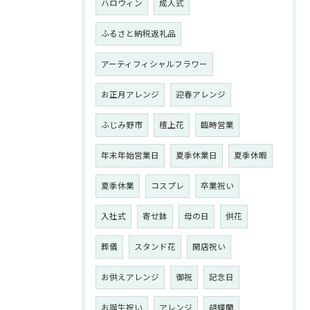
ハロウィン
成人式
ふるさと納税返礼品
アーティフィシャルフラワー
お正月アレンジ
迎春アレンジ
ふじみ野市
檀上花
臨時営業
年末年始営業日
夏季休業日
夏季休暇
夏季休業
コスプレ
卒業祝い
入社式
寄せ鉢
母の日
供花
葬儀
スタンド花
開店祝い
お供えアレンジ
御祝
記念日
お誕生祝い
アレンジ
胡蝶蘭