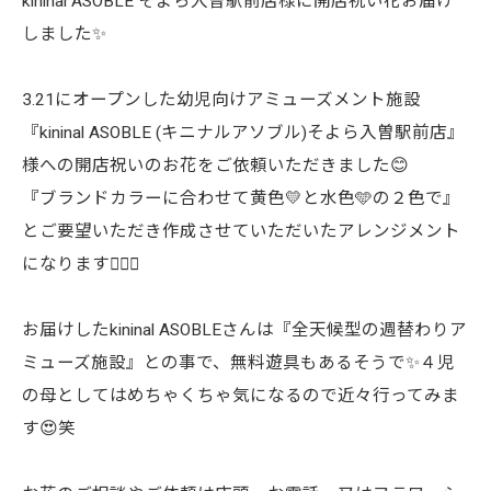
kininal ASOBLE そよら入曽駅前店様に開店祝い花お届け
しました✨
3.21にオープンした幼児向けアミューズメント施設
『kininal ASOBLE (キニナルアソブル)そよら入曽駅前店』
様への開店祝いのお花をご依頼いただきました😊
『ブランドカラーに合わせて黄色💛と水色🩵の２色で』
とご要望いただき作成させていただいたアレンジメント
になります🙋🏻‍♀️
お届けしたkininal ASOBLEさんは『全天候型の週替わりア
ミューズ施設』との事で、無料遊具もあるそうで✨４児
の母としてはめちゃくちゃ気になるので近々行ってみま
す😍笑