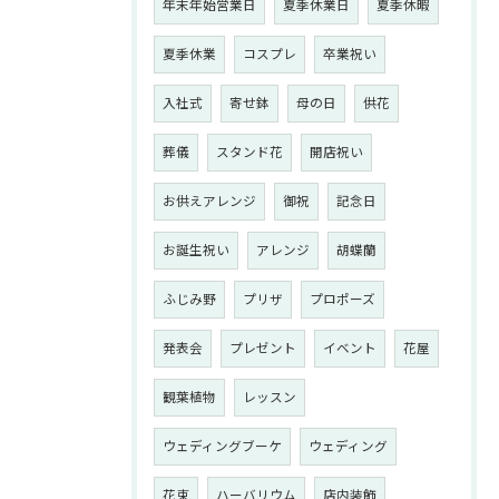
年末年始営業日
夏季休業日
夏季休暇
夏季休業
コスプレ
卒業祝い
入社式
寄せ鉢
母の日
供花
葬儀
スタンド花
開店祝い
お供えアレンジ
御祝
記念日
お誕生祝い
アレンジ
胡蝶蘭
ふじみ野
プリザ
プロポーズ
発表会
プレゼント
イベント
花屋
観葉植物
レッスン
ウェディングブーケ
ウェディング
花束
ハーバリウム
店内装飾