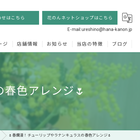
わせはこちら
花のんネットショップはこちら
E-mail:ureshino@hana-kanon.jp
ージ
店舗情報
お知らせ
当店の特徴
ブログ
フラワーショップ 花のん
お供え
記念日
春色アレンジ🌷
胡蝶蘭
スタンド花
通販
🌷春爛漫！チューリップやラナンキュラスの春色アレンジ🌷