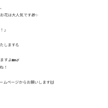
ト、
お花は大人気です🎁✨
い！」
たします💪
すよ🏡🌿
ね！
ームページからお願いします🙌