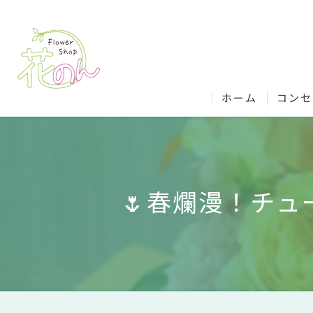
ホーム
コンセ
花のん
花のん
🌷春爛漫！チ
花屋選