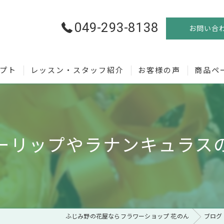
049-293-8138
お問い合
プト
レッスン・スタッフ紹介
お客様の声
商品ペ
誕生の経緯
が選ばれる理由
ューリップやラナンキュラスの
びで迷ったら
ふじみ野の花屋ならフラワーショップ 花のん
ブログ