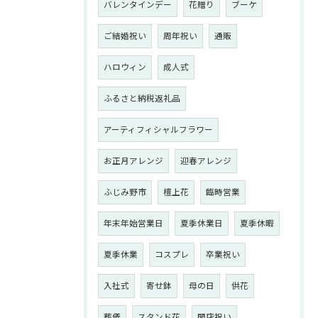
バレンタインデー
花贈り
ブーケ
ご結婚祝い
周年祝い
通販
ハロウィン
成人式
ふるさと納税返礼品
アーティフィシャルフラワー
お正月アレンジ
迎春アレンジ
ふじみ野市
檀上花
臨時営業
年末年始営業日
夏季休業日
夏季休暇
夏季休業
コスプレ
卒業祝い
入社式
寄せ鉢
母の日
供花
葬儀
スタンド花
開店祝い