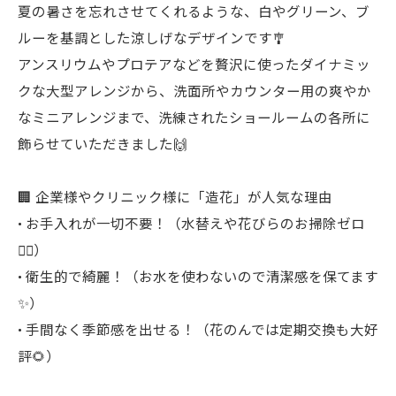
夏の暑さを忘れさせてくれるような、白やグリーン、ブ
ルーを基調とした涼しげなデザインです🎐
アンスリウムやプロテアなどを贅沢に使ったダイナミッ
クな大型アレンジから、洗面所やカウンター用の爽やか
なミニアレンジまで、洗練されたショールームの各所に
飾らせていただきました🙌
🏢 企業様やクリニック様に「造花」が人気な理由
• お手入れが一切不要！（水替えや花びらのお掃除ゼロ
🙅‍♀️）
• 衛生的で綺麗！（お水を使わないので清潔感を保てます
✨）
• 手間なく季節感を出せる！（花のんでは定期交換も大好
評🌻）