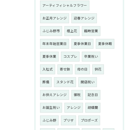
アーティフィシャルフラワー
お正月アレンジ
迎春アレンジ
ふじみ野市
檀上花
臨時営業
年末年始営業日
夏季休業日
夏季休暇
夏季休業
コスプレ
卒業祝い
入社式
寄せ鉢
母の日
供花
葬儀
スタンド花
開店祝い
お供えアレンジ
御祝
記念日
お誕生祝い
アレンジ
胡蝶蘭
ふじみ野
プリザ
プロポーズ